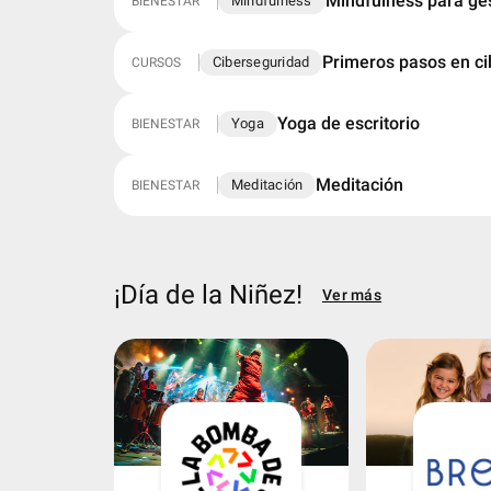
Mindfulness para ge
Mindfulness
BIENESTAR
Primeros pasos en ci
Ciberseguridad
CURSOS
Yoga de escritorio
Yoga
BIENESTAR
Meditación
Meditación
BIENESTAR
¡Día de la Niñez!
Ver más