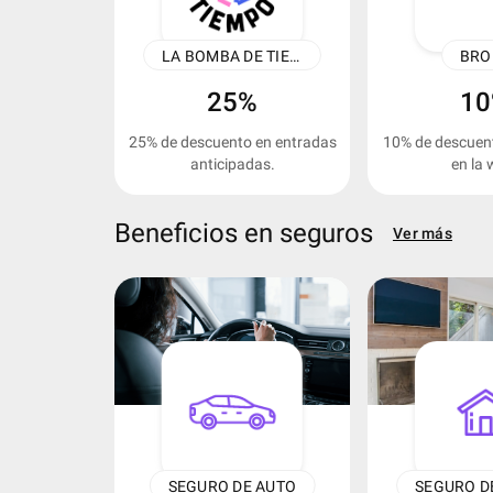
keyboard_arrow_left
LA BOMBA DE TIEMPO
BRO
25%
1
25% de descuento en entradas
10% de descuen
anticipadas.
en la 
Beneficios en seguros
Ver más
keyboard_arrow_left
SEGURO DE AUTO