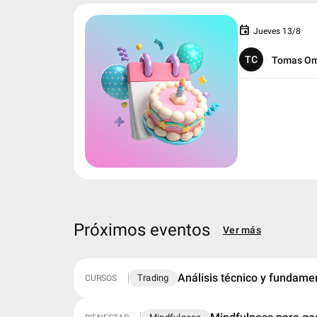
event
Jueves 13/8
TC
Tomas Om
Próximos eventos
Ver más
Análisis técnico y fundamen
Trading
CURSOS