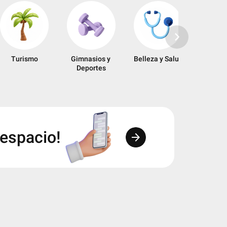
keyboard_arrow_right
Turismo
Gimnasios y 
Belleza y Salud
Entreten
Deportes
 espacio!
arrow_forward