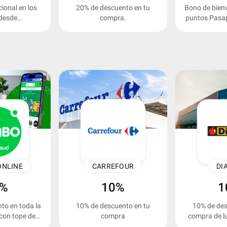
ional en los
20% de descuento en tu
Bono de bien
desde
compra.
puntos Pasa
tlon.com.ar
ONLINE
CARREFOUR
DI
5%
10%
1
to en toda la
10% de descuento en tu
10% de des
 con tope de
compra
compra de lu
00.