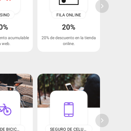
keyboard_arrow_right
ISINO
FILA ONLINE
ASI
0%
20%
ento acumulable
20% de descuento en la tienda
20% de desc
a web.
online.
keyboard_arrow_right
SEGURO DE BICICLETA
SEGURO DE CELULAR