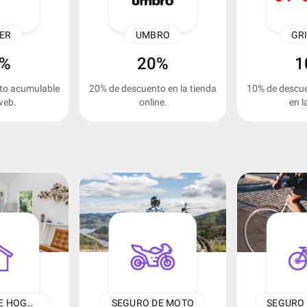
ER
UMBRO
GR
0%
20%
1
to acumulable
20% de descuento en la tienda
10% de descu
web.
online.
en l
SEGURO DE HOGAR
SEGURO DE MOTO