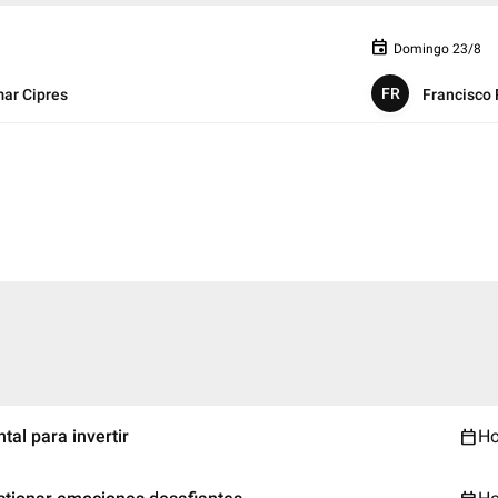
event
Domingo 23/8
FR
ar Cipres
Francisco
calendar_today
tal para invertir
Ho