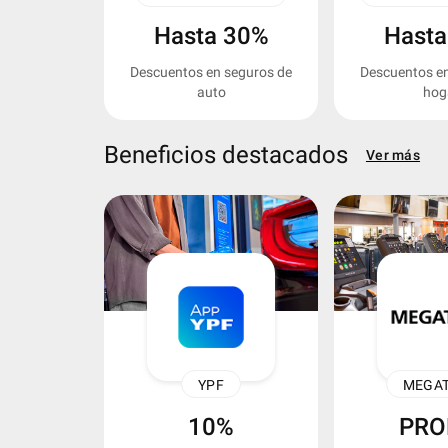
Hasta 30%
Hasta
Descuentos en seguros de
Descuentos en
auto
hog
Beneficios destacados
Ver más
keyboard_arrow_left
YPF
MEGA
10%
PR