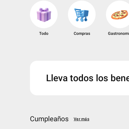
keyboard_arrow_left
Todo
Compras
Gastronom
Lleva todos los bene
Cumpleaños
Ver más