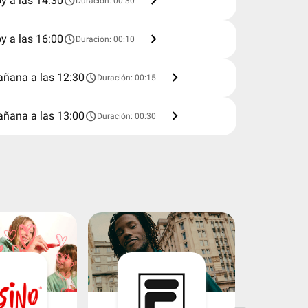
chevron_right
schedule
y a las 14:30
Duración: 00:30
chevron_right
schedule
y a las 16:00
Duración: 00:10
chevron_right
schedule
ñana a las 12:30
Duración: 00:15
chevron_right
schedule
ñana a las 13:00
Duración: 00:30