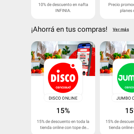
10% de descuento en nafta
Precio promoc
INFINIA.
planes 
registromega
¡Ahorrá en tus compras!
Ver más
keyboard_arrow_left
DISCO ONLINE
JUMBO 
15%
1
15% de descuento en toda la
15% de descuen
tienda online con tope de
tienda online
$15.000.
$15.0