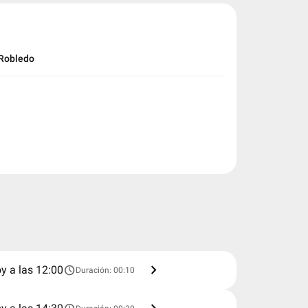
 Robledo
chevron_right
schedule
y a las 12:00
Duración: 00:10