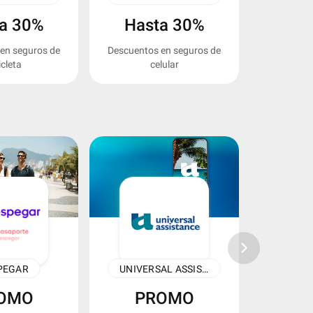
a 30%
Hasta 30%
Has
en seguros de
Descuentos en seguros de
Descuentos e
icleta
celular
keyboard_arrow_right
PEGAR
UNIVERSAL ASSISTANCE
A
OMO
PROMO