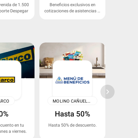
venida de 1.500
Beneficios exclusivos en
Hasta 15% 
porte Despegar
cotizaciones de asistencias al
paquetes
viajero.
keyboard_arrow_right
ARCO
MOLINO CAÑUELAS
EN
0%
Hasta 50%
cuento en tu
Hasta 50% de descuento.
20% de descu
nes a viernes.